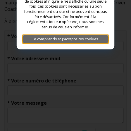
de cookies afin qu’elle ne s’affiche qu’une seule
marque - Voiture classique - Conduite Expat - GT Driver
fois. Ces cookies sont nécessaires au bon
Coach - Divers.
fonctionnement du site et ne peuvent donc pas
être désactivés. Conformément à la
À bientôt !
réglementation européenne, nous sommes
tenus de vous en informer.
*
Votre nom
Je comprends et j'accepte ces cookies
*
Votre adresse e-mail
*
Votre numéro de téléphone
*
Votre message