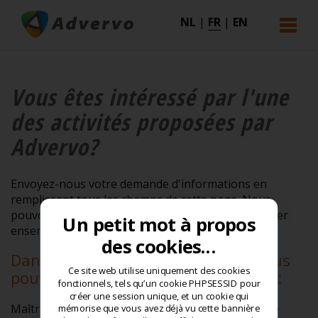
NL
|
FR
|
EN
Vous êtes intéressé par l'une
des activités proposées par
Advervo?
Envoyez-nous votre demande d'informations en
remplissant tous les champs de cette page. Nous
pouvons rapidement vous contacter pour organiser
Un petit mot à propos
ensemble une formation ou un autre programme.
des cookies...
Dans le champ "Votre message", vous
Ce site web utilise uniquement des cookies
pouvez déjà noter un type d’activité :
fonctionnels, tels qu’un cookie PHPSESSID pour
créer une session unique, et un cookie qui
Maîtrise de véhicule - Circulation - Présentation de
mémorise que vous avez déjà vu cette bannière